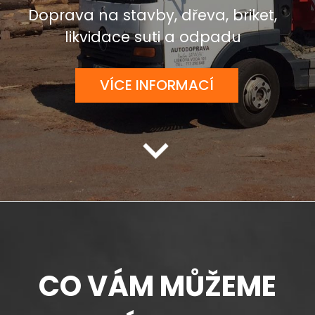
Doprava na stavby, dřeva, briket,
likvidace suti a odpadu
VÍCE INFORMACÍ
CO VÁM MŮŽEME