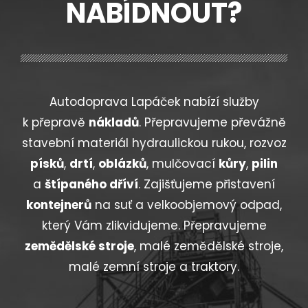
NABÍDNOUT?
Autodoprava Lapáček nabízí služby
k přepravě
nákladů
. Přepravujeme převážně
stavební materiál hydraulickou rukou, rozvoz
písků
,
drtí
,
oblázků
, mulčovací
kůry
,
pilin
a
štípaného dříví
. Zajišťujeme přistavení
kontejnerů
na suť a velkoobjemový odpad,
který Vám zlikvidujeme. Přepravujeme
zemědělské stroje
, malé zemědělské stroje,
malé zemní stroje a traktory.